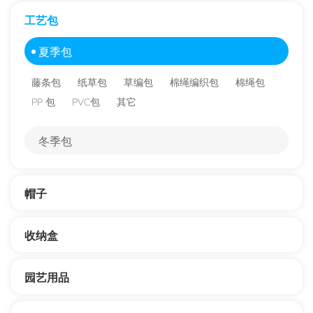
工艺包
夏季包
藤条包
纸草包
草编包
棉绳编织包
棉绳包
PP 包
PVC包
其它
冬季包
帽子
收纳盒
园艺用品