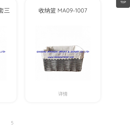
 套三
收纳篮 MA09-1007
详情
5