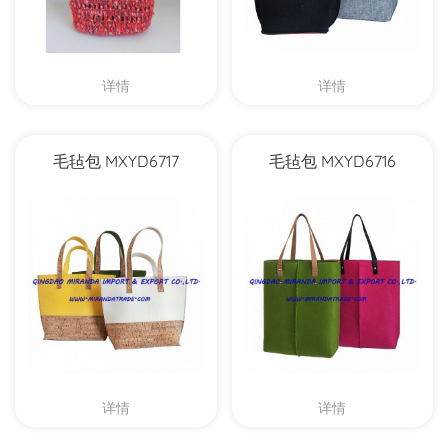
详情
详情
毛毡包 MXYD6717
毛毡包 MXYD6716
详情
详情