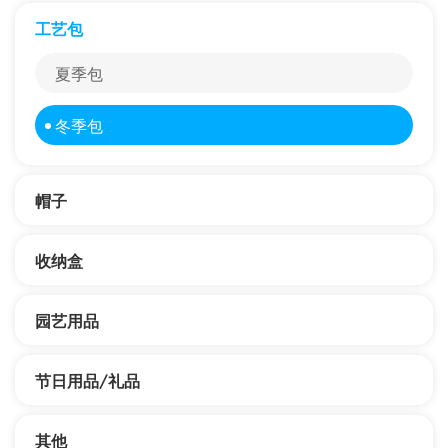
工艺包
夏季包
冬季包
帽子
收纳盒
园艺用品
节日用品/礼品
其他