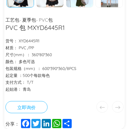
工艺包- 夏季包- PVC包
PVC 包 MXYD6445R1
货号： XYD6445R1
材质： PVC /PP
尺寸(mm）： 360*80*360
颜色： 多色可选
包装规格（mm）： 600*390*360/8PCS
起定量 ：500个每款每色
支付方式： T/T
起始港： 青岛
立即询价
Facebook
Twitter
LinkedIn
WhatsApp
Share
分享：